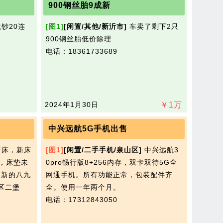
900钢丝胎9成新
钞20连
[图1]
[闲置/其他/新沂市]
车卖了剩下2只
900钢丝胎低价除理​‌‌
电话：18361733689
2024年1月30日
￥
1
万
中兴远航5G手机出售
床，新床
[图1]
[闲置/二手手机/泉山区]
中兴远航3
米，床垫未
0pro畅行版8+256内存，双卡双待5​‌‌G全
 新的八九
网通手机。所有功能正常，包装配件齐
区二堡
全。使用一年两个月。
电话：17312843050