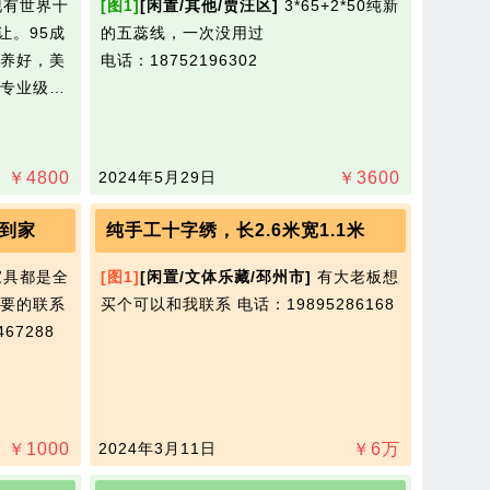
有世界十
[图1]
[闲置/其他/贾汪区]
3*65+2*50纯新
95成​‌‌
的五蕊线，一次没用过​‌‌
养好，美
电话：18752196302
专业级…
￥
4800
2024年5月29日
￥
3600
到家
纯手工十字绣，长2.6米宽1.1米
具都是全
[图1]
[闲置/文体乐藏/邳州市]
有大老板想
要的联系
买个可以和我联系​‌‌
电话：19895286168
67288
￥
1000
2024年3月11日
￥
6
万