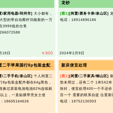
龙钞
置/家用电器/邳州市]
大小都有，
[图1]
[闲置/票务卡券/泉山区]
龙
 大型的带自动爬杆功能新的一​‌‌万
电话：18914896186
在3999低价出售
66072588
月18日
￥
800
2024年2月9日
新床便宜处理
个人闲置二手苹果国行8p包装盒配件都在64g黑色
置/二手手机/泉山区]
个人闲置二
[图1]
[闲置/二手家具/铜山区]
新
8p包装盒配件都在64g黑色，​‌‌
垫未用过，还有二个 1米5X2
路换过原装电池电池82%连续刷
拆封，便宜处理400一个不还价
5小时以上，一直贴膜带壳女士使
百一个 需要的联系自提 位置新
：18605164626
电话：18752130303