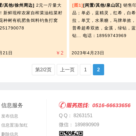
置/其他/徐州周边]
2元一斤量大
[图1]
[闲置/其他/泉山区]
销售
！新鲜现榨农家自榨菜油枯菜籽
品；单必，蓝精灵，红希，白希
花种树有机肥鱼饵料钓鱼打窝
拉，单艾，水果糖，马牌单效，
51790078
普希超希双效，金溪，绿钻，蓝
钻…
电话：18959743969
月21日
￥
2
2023年4月23日
第2/2页
上一页
1
2
信息服务
0516-66633656
Q Q： 8263151
发布信息
微信： 189890909
信息置顶/加红
删除信息