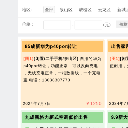
地区:
全部
泉山区
鼓楼区
云龙区
新城
价格：
价格
-
(元)
85成新华为p40por转让
出售家
[图1]
[闲置/二手手机/泉山区]
自用的华为
[图1]
[闲
p40por转让，功能正常，可以反向充电​
使耐用，先
‌‌，无线充电正常，一根数据线，一个充电
宝
电话：13036307770
2024年7月7日
￥
1250
2024年7
九成新格力柜式空调低价出售
9.9新