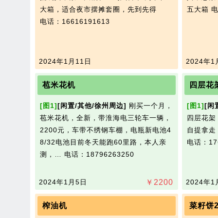
大箱，适合夜市摆摊套圈，先到先得
五大箱
电
电话：16616191613
2024年1月11日
2024年1
苞米花机
四层花
[图1]
[闲置/其他/徐州周边]
刚买一个月，
[图1]
[闲
苞米花机，全新，带淮海电三轮车一辆，
四层花架
2200元，车带不绣钢车棚，电瓶新电池4
自提拿走
8/32电池目前冬天能跑60里路，本人亲
电话：176
测，…
电话：18796263250
2024年1月5日
￥
2200
2024年1
榨油机
菜籽饼