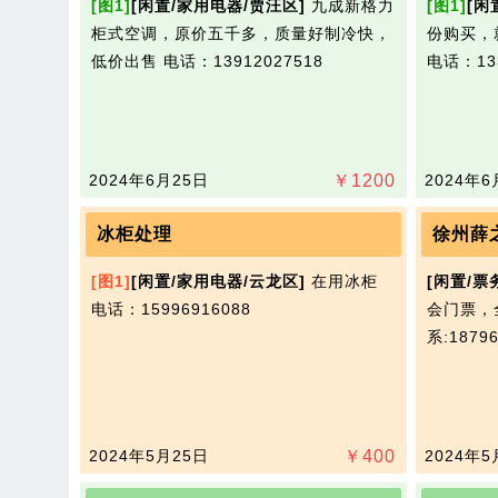
[图1]
[闲置/家用电器/贾汪区]
九成新格力
[图1]
[闲
柜式空调，原价五千多，质量好制冷快，
份购买，就
低价​‌‌出售
电话：13912027518
电话：133
2024年6月25日
￥
1200
2024年6
冰柜处理
徐州薛
[图1]
[闲置/家用电器/云龙区]
在用冰柜​‌‌
[闲置/票
电话：15996916088
会门票，
系:1879
2024年5月25日
￥
400
2024年5