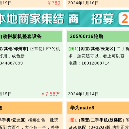
月19日
￥
780
2024年1月16日
自动拼板机整套设备
205/60r16轮胎
置/其他/邳州市]
正常使用中的机
[图1]
[闲置/其他/云龙区]
二手拆
用，成色新​‌‌
条，胎花还可以，看上可以聊​‌‌
44887699
电话：18912008714
月15日
￥
7.58
万
2024年1月14日
售
华为mate8
手手机/云龙区]
捆绑出售一批玩
[图1]
[闲置/二手手机/鼓楼区]
闲
五到六百个，大小各一半，整整
ate8低配（3+32G)版.功能正常！