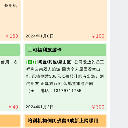
，备用机
￥
168
2024年1月6日
￥
100
工司福利旅游卡
使用一次​‌‌
[图1]
[闲置/其他/泉山区]
公司发放的员工
福利云南双人旅游 因为个人原因没空出
行 忍痛割爱300元低价转让给有出游计划
的朋友 正规旅行团 落地签旅游合同
（全…
电话：13179711755
￥
40
2024年1月2日
￥
300
培训机构倒闭残留9成新上网课用的苹果平板