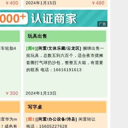
￥
400
2024年1月15日
￥
480
玩具出售
车轮胎4
[图6]
[闲置/文体乐藏/云龙区]
捆绑出售一
批玩具，总数五到六百个，适合夜市摆摊
套圈打气球扔沙包，整整五大箱，有需要
的联系
电话：16616191613
￥
300
2024年1月13日
写字桌
置华为m
[图1]
[闲置/办公设备/沛县]
闲置转让​‌‌
​‌‌成色有
电话：15605227628