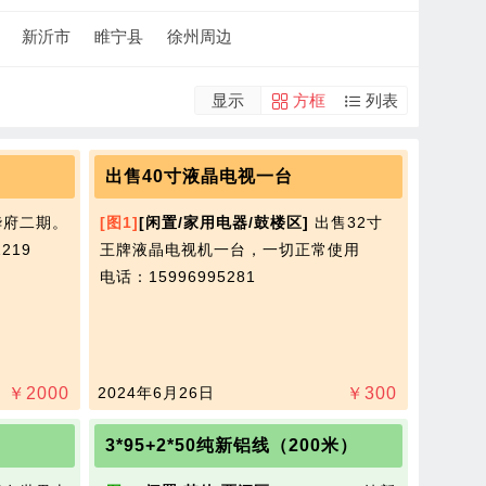
新沂市
睢宁县
徐州周边
显示
方框
列表
出售40寸液晶电视一台
华府二期。
[图1]
[闲置/家用电器/鼓楼区]
出售32寸
219
王牌液晶电视机一台，一切正常使用​‌‌
电话：15996995281
￥
2000
2024年6月26日
￥
300
3*95+2*50纯新铝线（200米）