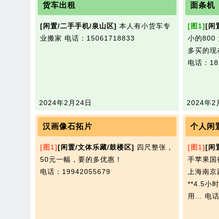
货车出租
面条机
[闲置/二手手机/泉山区]
本人有小货车专
[图1]
[闲
业搬家
电话：15061718833
小的800
多买的现
电话：182
2024年2月24日
2024年2
汉画像石拓片
[图1]
[闲置/文体乐藏/鼓楼区]
四尺整张，
[图1]
[闲
50元一幅，要的多优惠！​‌‌
手苹果国行
电话：19942055679
上海南京
**4.
用…
电话