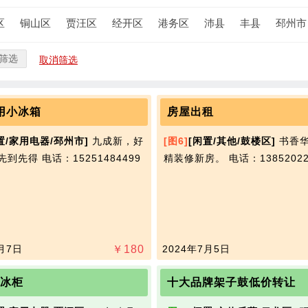
区
铜山区
贾汪区
经开区
港务区
沛县
丰县
邳州市
筛选
取消筛选
用小冰箱
房屋出租
置/家用电器/邳州市]
九成新，好
[图6]
[闲置/其他/鼓楼区]
书香
到先得​‌‌
电话：15251484499
精装修新房。
电话：13852022
月7日
￥
180
2024年7月5日
大冰柜
十大品牌架子鼓低价转让