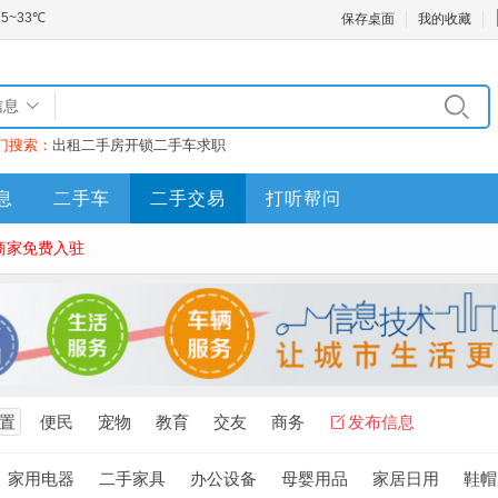
保存桌面
我的收藏
信息
门搜索：
出租
二手房
开锁
二手车
求职
息
二手车
二手交易
打听帮问
商家免费入驻
置
便民
宠物
教育
交友
商务
发布信息
家用电器
二手家具
办公设备
母婴用品
家居日用
鞋帽