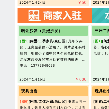
2024年1月24日
￥
50
2024年1
转让沙发（贵妃沙发）
三压二
[图1]
[闲置/二手家具/泉山区]
几年前买
[图1]
[闲
的，现房屋装修不适用了。照片是刚买时
器，省心好
拍的，​‌‌现在少了图中的两个黄色的枕包。
电话：183
沙发左边沙发的前角处有猫抓的痕迹，…
电话：13775848088
2024年1月15日
￥
600
2024年1
玩具出售
玩具出
[图6]
[闲置/文体乐藏/泉山区]
捆绑出售一
[闲置/二
批玩具，数量大概在五到六百个，共计五
具，总数