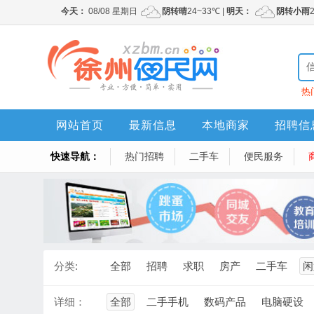
热
网站首页
最新信息
本地商家
招聘信
快速导航：
热门招聘
二手车
便民服务
分类:
全部
招聘
求职
房产
二手车
闲
详细：
全部
二手手机
数码产品
电脑硬设