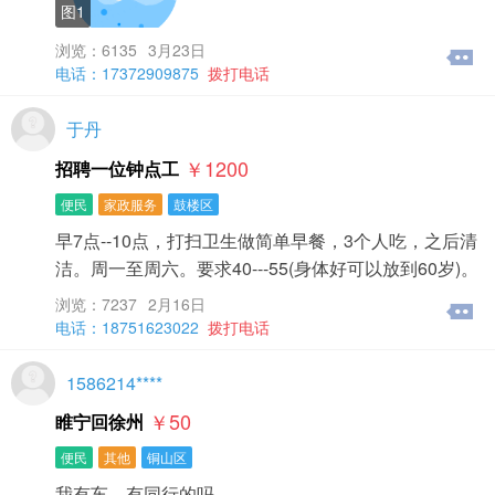
图1
浏览：6135
3月23日
电话：17372909875
拨打电话
于丹
￥1200
招聘一位钟点工
便民
家政服务
鼓楼区
早7点--10点，打扫卫生做简单早餐，3个人吃，之后清
洁。周一至周六。要求40---55(身体好可以放到60岁)。
浏览：7237
2月16日
电话：18751623022
拨打电话
1586214****
￥50
睢宁回徐州
便民
其他
铜山区
我有车，有同行的吗，