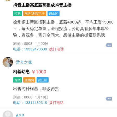
抖音主播高底薪高提成抖音主播
招聘
网络/通信/电子
铜山区
徐州铜山新区招聘主播，底薪4000起，平均工资15000
＋，每天稳定单量，全程投流，公司具有多年丰厚经
验，资源多，晋升空间大。想做主播的抓紧联系我
浏览：8908
1月22日
电话：19352473698
拨打电话
爱犬之家
￥1000
柯基幼崽
宠物
宠物狗
贾汪区
出售纯种柯基，非诚勿扰
浏览：8068
1月18日
电话：13814432318
拨打电话
APP