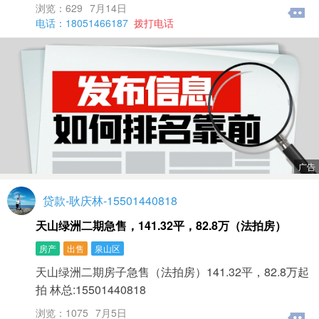
浏览：629
7月14日
电话：18051466187
拨打电话
贷款-耿庆林-15501440818
天山绿洲二期急售，141.32平，82.8万（法拍房）
房产
出售
泉山区
天山绿洲二期房子急售（法拍房）141.32平，82.8万起
拍 林总:15501440818
浏览：1075
7月5日