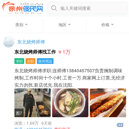
输入关键词搜索
类别
地区
价格
东北烧烤师傅
￥1
万
东北烧烤师傅找工作
求职
全职
徐州周边
东北烧烤师傅求职:连师傅13840457507负责腌制调味
烤制,工作时间十个小时.工资一万.商家网上订票,无经济
实力勿扰.新店优先.我在沈阳.
图7
浏览：1.69万
6天前