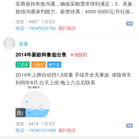
应商保持有效沟通，确保采购需求得到满足；3、具备
较强沟通谈判能力。薪资待遇：4000-5000元/月社保…
浏览：9957
1月3日
电话：19045025796
拨打电话
游客
￥8800
2014年新款科鲁兹出售
二手车
小轿车
睢宁县
2014年上牌自动挡1.5排量 手续齐全无事故 ​‌‌ 保险审车
到明年8月 白天上班 晚上六点后联系
图1
浏览：9474
1月3日
电话：19040121568
拨打电话