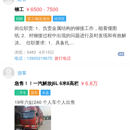
￥6500 - 7500
铆工
招聘
普工/物流/质控
经开区
岗位职责: 1、负责金属结构的铆接工作，能看懂图
纸; 2、对铆接过程中出现的问题进行及时发现和有效解
决。 任职要求: 1、具备扎…
浏览：5483
4月15日
电话：13905219675
拨打电话
游客
￥6.8
万
急售！！一汽解放j6L 6米8高栏
二手车
货车
丰县
19年六缸240 个人车个人出售​‌‌