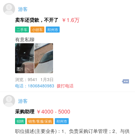
游客
￥1.6
万
卖车还贷款，不开了
二手车
小轿车
邳州市
有意私聊
图1
浏览：9541
1月3日
电话：18068480983
拨打电话
游客
￥4000 - 5000
采购助理
招聘
销售/客服/采购
邳州市
职位描述(主要业务)：1、负责采购订单管理；2、与供