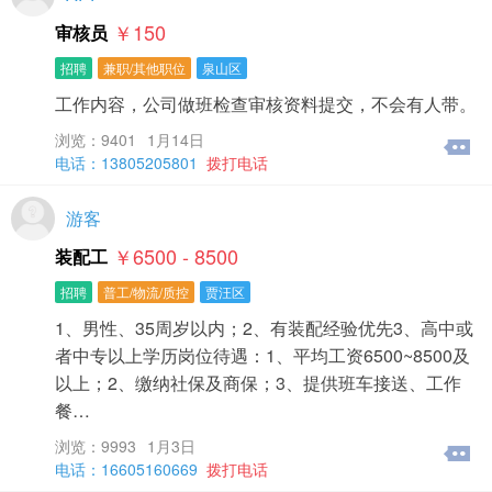
￥150
审核员
招聘
兼职/其他职位
泉山区
工作内容，公司做班检查审核资料提交，不会有人带。
浏览：9401
1月14日
电话：13805205801
拨打电话
游客
￥6500 - 8500
装配工
招聘
普工/物流/质控
贾汪区
1、男性、35周岁以内；2、有装配经验优先3、高中或
者中专以上学历岗位待遇：1、平均工资6500~8500及
以上；2、缴纳社保及商保；3、提供班车接送、工作
餐…
浏览：9993
1月3日
电话：16605160669
拨打电话