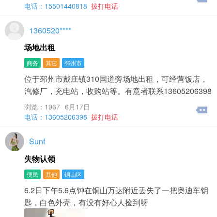
电话：15501440818
拨打电话
1360520****
场地出租
商务
其它
邳州市
位于邳州市戴庄镇310国道旁场地出租，可经营饭店，
汽修厂，充电站，收购站等。有意者联系13605206398
浏览：1967
6月17日
电话：13605206398
拨打电话
Sunf
失物认领
便民
其他
铜山区
6.2日下午5.6点钟在铜山万达附近丢失了一把奥迪车钥
匙，白色外壳，有没有好心人捡到呀